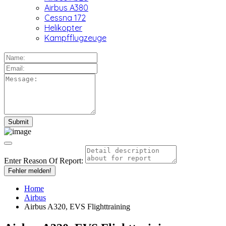
Airbus A380
Cessna 172
Helikopter
Kampfflugzeuge
Enter Reason Of Report:
Fehler melden!
Home
Airbus
Airbus A320, EVS Flighttraining