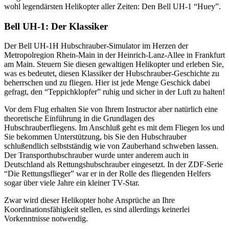
wohl legendärsten Helikopter aller Zeiten: Den Bell UH-1 “Huey”.
Bell UH-1: Der Klassiker
Der Bell UH-1H Hubschrauber-Simulator im Herzen der
Metropolregion Rhein-Main in der Heinrich-Lanz-Allee in Frankfurt
am Main. Steuern Sie diesen gewaltigen Helikopter und erleben Sie,
was es bedeutet, diesen Klassiker der Hubschrauber-Geschichte zu
beherrschen und zu fliegen. Hier ist jede Menge Geschick dabei
gefragt, den “Teppichklopfer” ruhig und sicher in der Luft zu halten!
Vor dem Flug erhalten Sie von Ihrem Instructor aber natürlich eine
theoretische Einführung in die Grundlagen des
Hubschrauberfliegens. Im Anschluß geht es mit dem Fliegen los und
Sie bekommen Unterstützung, bis Sie den Hubschrauber
schlußendlich selbstständig wie von Zauberhand schweben lassen.
Der Transporthubschrauber wurde unter anderem auch in
Deutschland als Rettungshubschrauber eingesetzt. In der ZDF-Serie
“Die Rettungsflieger” war er in der Rolle des fliegenden Helfers
sogar über viele Jahre ein kleiner TV-Star.
Zwar wird dieser Helikopter hohe Ansprüche an Ihre
Koordinationsfähigkeit stellen, es sind allerdings keinerlei
Vorkenntnisse notwendig.