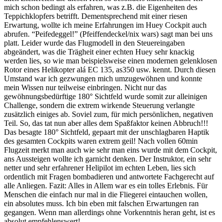
mich schon bedingt als erfahren, was z.B. die Eigenheiten des
Teppichklopfers betrifft. Dementsprechend mit einer riesen
Erwartung, wollte ich meine Erfahrungen im Huey Cockpit auch
abrufen. “Peifedeggel!” (Pfeiffendeckel/nix wars) sagt man bei uns
platt. Leider wurde das Flugmodell in den Steuereingaben
abgeändert, was die Trägheit einer echten Huey sehr knackig
werden lies, so wie man beispielsweise einen modernen gelenklosen
Rotor eines Helikopter alá EC 135, as350 usw. kennt. Durch diesen
Umstand war ich gezwungen mich umzugewöhnen und konnte
mein Wissen nur teilweise einbringen. Nicht nur das
gewöhnungsbedürftige 180° Sichtfeld wurde somit zur alleinigen
Challenge, sondern die extrem wirkende Steuerung verlangte
zusätzlich einiges ab. Soviel zum, für mich persönlichen, negativen
Teil. So, das tat nun aber alles dem Spaßfaktor keinen Abbruch!!!
Das besagte 180° Sichtfeld, gepaart mit der unschlagbaren Haptik
des gesamten Cockpits waren extrem geil! Nach vollen 60min
Flugzeit merkt man auch wie sehr man eins wurde mit dem Cockpit,
ans Aussteigen wollte ich garnicht denken. Der Instruktor, ein sehr
netter und sehr erfahrener Helipilot im echten Leben, lies sich
ordentlich mit Fragen bombadieren und antwortete Fachgerecht auf
alle Anliegen. Fazit: Alles in Allem war es ein tolles Erlebnis. Für
Menschen die einfach nur mal in die Fliegerei eintauchen wollen,
ein absolutes muss. Ich bin eben mit falschen Erwartungen ran
gegangen. Wenn man allerdings ohne Vorkenntnis heran geht, ist es
absolut empfehlenswert!